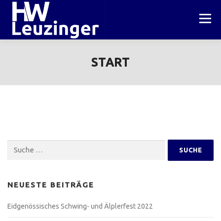
Zum
Inhalt
Menü
springen
HOME
PROJEKTE
WERKSTATT
START
INFORMATIONEN
KONTAKT
Suche
nach:
NEUESTE BEITRÄGE
Eidgenössisches Schwing- und Älplerfest 2022