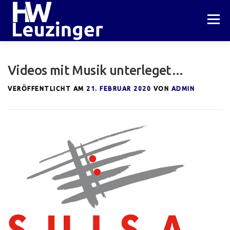
Zum
Inhalt
Menü
springen
HOME
PROJEKTE
WERKSTATT
Videos mit Musik unterleget…
VERÖFFENTLICHT AM
21. FEBRUAR 2020
VON
ADMIN
INFORMATIONEN
KONTAKT